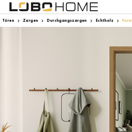
Türen
Zargen
Durchgangszargen
Echtholz
Furn
Lighthouse Bremen
Innentüren
Designboden
Zargen
Zugspitze