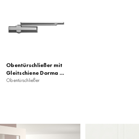
Obentürschließer mit
Gleitschiene Dorma TS
90 Impuls EN 3/4
Obentürschließer