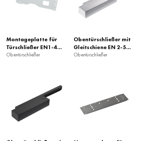
Montageplatte für
Obentürschließer mit
Türschließer EN1-4
Gleitschiene EN 2-5
ASSA DC 500
Obentürschließer
Dorma TS 93 B
Obentürschließer