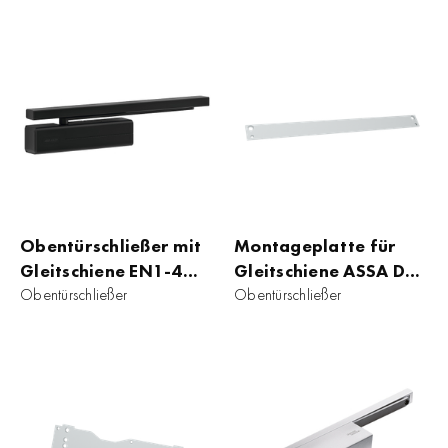
Obentürschließer mit
Montageplatte für
Gleitschiene EN1-4
Gleitschiene ASSA DC
ASSA DC 500
Obentürschließer
500 EN 1-4
Obentürschließer