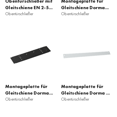
Obentürschließer mit
Montageplatte für
Gleitschiene EN 2-5
Gleitschiene Dorma
Dorma TS 93 B
Obentürschließer
TS93 B
Obentürschließer
Montageplatte für
Montageplatte für
Gleitschiene Dorma
Gleitschiene Dorma TS
TS93 B
Obentürschließer
90 Impuls&nbsp;EN
Obentürschließer
3/4