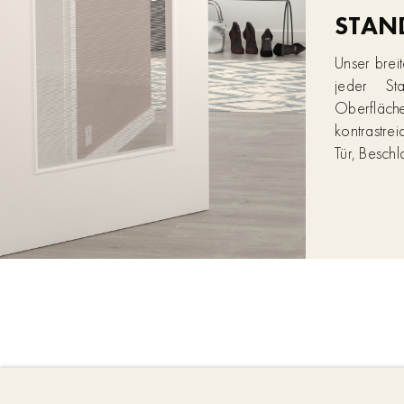
STAN
Unser brei
jeder St
Oberfläche
kontrastre
Tür, Besch