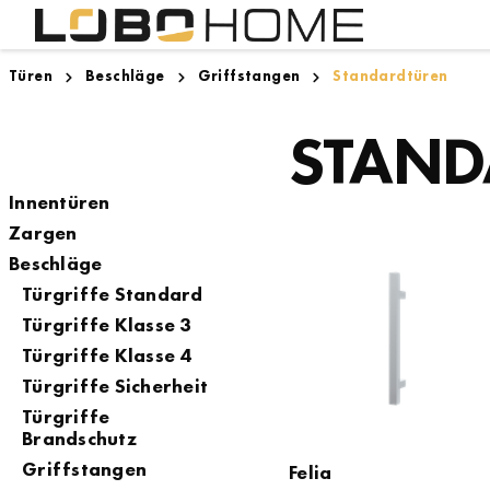
Türen
Beschläge
Griffstangen
Standardtüren
Lighthouse Bremen
Innentüren
Designboden
Zargen
Zugspitze
STAND
Innentüren
Zargen
Beschläge
Türgriffe Standard
Türgriffe Klasse 3
Türgriffe Klasse 4
Türgriffe Sicherheit
Türgriffe
Brandschutz
Griffstangen
Felia
Felia