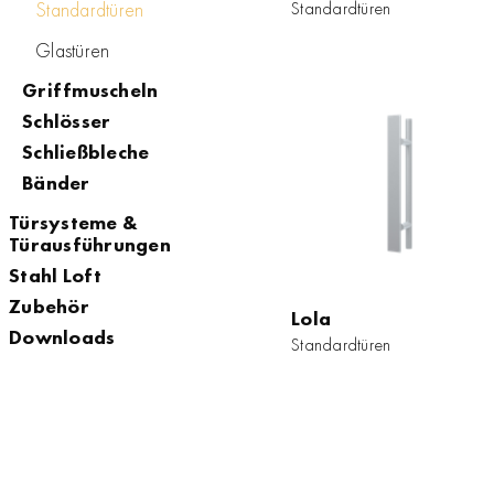
Standardtüren
Standardtüren
Standardtüren
Glastüren
ZUM PRODUKT
Griffmuscheln
Schlösser
Schließbleche
Bänder
Türsysteme &
Türausführungen
Stahl Loft
Zubehör
Lola
Lola
Downloads
Standardtüren
Standardtüren
ZUM PRODUKT