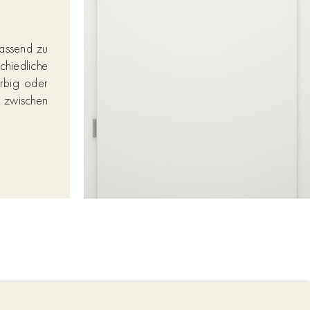
passend zu
iedliche
arbig oder
g zwischen