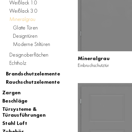
Weißlack 1.0
Weißlack 3.0
Mineralgrau
Glatte Türen
Designtüren
Moderne Stiltüren
Designoberflächen
Mineralgrau
Mineralgrau
Echtholz
Einbruchschutztür
Einbruchschutztür
Brandschutzelemente
ZUM PRODUKT
Rauchschutzelemente
Zargen
Beschläge
Türsysteme &
Türausführungen
Stahl Loft
Zubehör