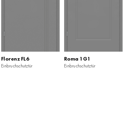
Florenz FL6
Florenz FL6
Roma 1G1
Roma 1G1
Einbruchschutztür
Einbruchschutztür
Einbruchschutztür
Einbruchschutztür
ZUM PRODUKT
ZUM PRODUKT