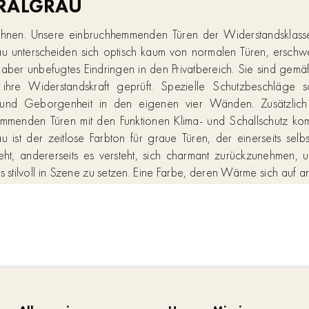
RALGRAU
hnen. Unsere einbruchhemmenden Türen der Widerstandsklass
u unterscheiden sich optisch kaum von normalen Türen, ersch
 aber unbefugtes Eindringen in den Privatbereich. Sie sind ge
ihre Widerstandskraft geprüft. Spezielle Schutzbeschläge s
t und Geborgenheit in den eigenen vier Wänden. Zusätzlich 
mmenden Türen mit den Funktionen Klima- und Schallschutz kom
u ist der zeitlose Farbton für graue Türen, der einerseits selbs
eht, andererseits es versteht, sich charmant zurückzunehmen, 
s stilvoll in Szene zu setzen. Eine Farbe, deren Wärme sich auf
reitet und absolute Wertigkeit vermittelt. Eine Bandbreite an
n und -designs eröffnen diesem einzigartigen Farbton den Auftrit
und klassischen Wohnumgebung. Unsere Inspiration für ei