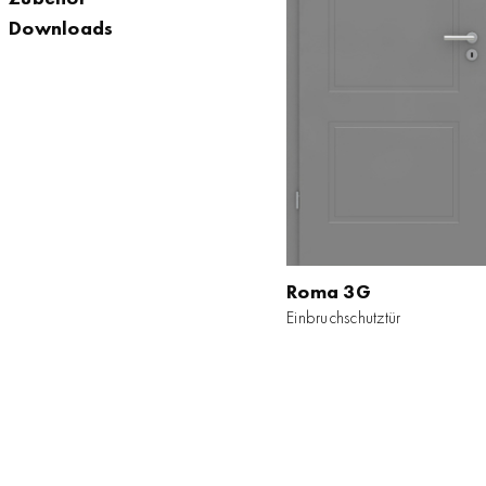
Downloads
Roma 3G
Roma 3G
Einbruchschutztür
Einbruchschutztür
ZUM PRODUKT