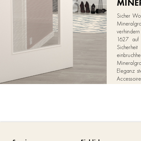
MINE
Sicher Wo
Mineralgra
verhindern
1627 auf 
Sicherhei
einbruchhe
Mineralgra
Eleganz st
Accessoire
Weise ausb
Türmodelle
modernen 
Zuhause!