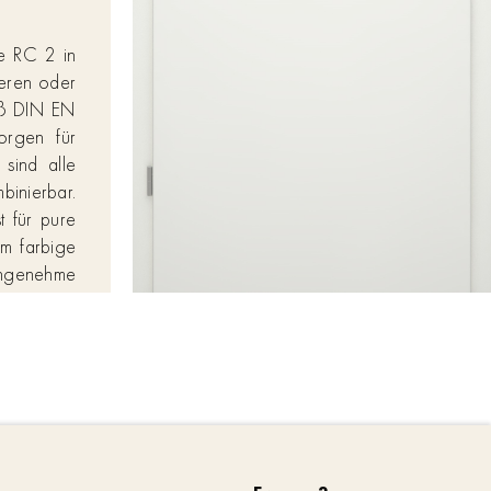
e RC 2 in
weren oder
mäß DIN EN
orgen für
sind alle
binierbar.
t für pure
um farbige
 angenehme
 möglichen
t in jeder
n schönes