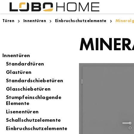
Türen
Innentüren
Einbruchschutzelemente
Mineral
Lighthouse Bremen
Innentüren
Designboden
Zargen
Zugspitze
MINER
Innentüren
Standardtüren
Glastüren
Standardschiebetüren
Glasschiebetüren
Stumpfeinschlagende
Elemente
Lisenentüren
Schallschutzelemente
Einbruchschutzelemente