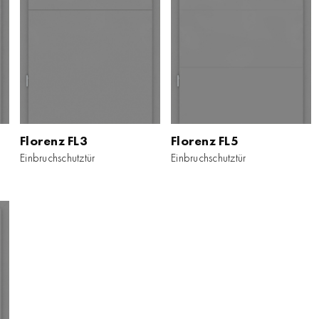
Florenz FL3
Florenz FL3
Florenz FL5
Florenz FL5
Einbruchschutztür
Einbruchschutztür
Einbruchschutztür
Einbruchschutztür
ZUM PRODUKT
ZUM PRODUKT