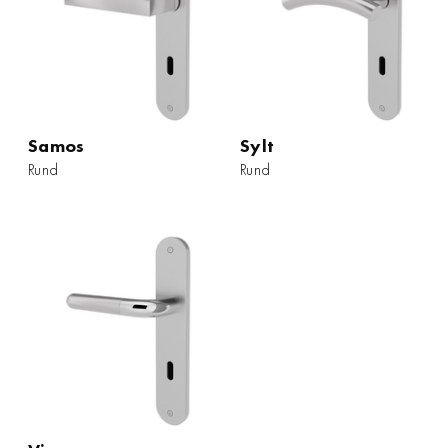
Samos
Samos
Sylt
Sylt
Rund
Rund
Rund
Rund
ZUM PRODUKT
ZUM PRODUKT