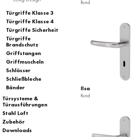
Rund
Rund
Türgriffe Klasse 3
ZUM PRODUKT
Türgriffe Klasse 4
Türgriffe Sicherheit
Türgriffe
Brandschutz
Griffstangen
Griffmuscheln
Schlösser
Schließbleche
Bänder
Ilsa
Ilsa
Rund
Rund
Türsysteme &
Türausführungen
ZUM PRODUKT
Stahl Loft
Zubehör
Downloads