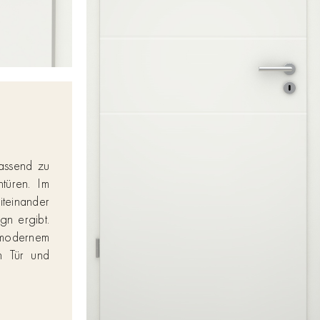
passend zu
türen. Im
teinander
gn ergibt.
 modernem
en Tür und