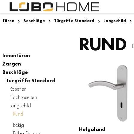
Türen
Beschläge
Türgriffe Standard
Langschild
Lighthouse Bremen
Innentüren
Designboden
Zargen
Zugspitze
RUND
1
Innentüren
Zargen
Beschläge
Türgriffe Standard
Rosetten
Flachrosetten
Langschild
Rund
Eckig
Helgoland
Helgoland
Eckig Design