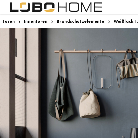
Türen
Innentüren
Brandschutzelemente
Weißlack 1
Lighthouse Bremen
Innentüren
Designboden
Zargen
Zugspitze