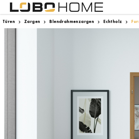
Türen
Zargen
Blendrahmenzargen
Echtholz
Fur
Lighthouse Bremen
Innentüren
Designboden
Zargen
Zugspitze