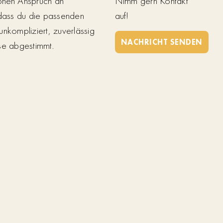
ohen Anspruch an
Nimm gern Kontakt
 dass du die passenden
auf!
unkompliziert, zuverlässig
NACHRICHT SENDEN
se abgestimmt.