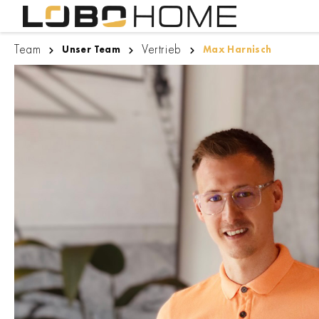
Team
Vertrieb
Unser Team
Max Harnisch
Lighthouse Bremen
Innentüren
Designboden
Zargen
Zugspitze