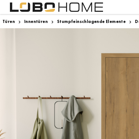
Türen
Innentüren
Stumpfeinschlagende Elemente
D
Lighthouse Bremen
Innentüren
Designboden
Zargen
Zugspitze