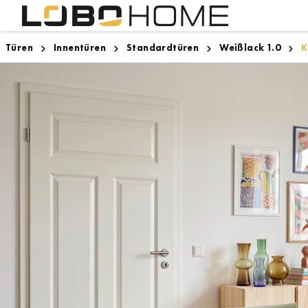
Türen
Innentüren
Standardtüren
Weißlack 1.0
K
Lighthouse Bremen
Innentüren
Designboden
Zargen
Zugspitze