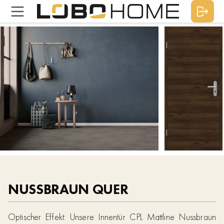
NUSSBRAUN QUER
Optischer Effekt: Unsere Innentür CPL Mattline Nussbraun