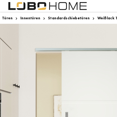
Türen
Innentüren
Standardschiebetüren
Weißlack 1
Lighthouse Bremen
Innentüren
Designboden
Zargen
Zugspitze