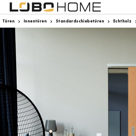
Türen
Innentüren
Standardschiebetüren
Echtholz
Lighthouse Bremen
Innentüren
Designboden
Zargen
Zugspitze