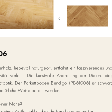
06
enholz, liebevoll naturgeölt, entfaltet ein faszinierendes
ität verleiht. Die kunstvolle Anordnung der Dielen, dia
ätoptik. Der Parkettboden Bendigo (PB61006) ist schwar
 natürliche Weise betont werden.
deiner Nähe?
einer Postleitzahl und wir helfen dir gerne weiter.