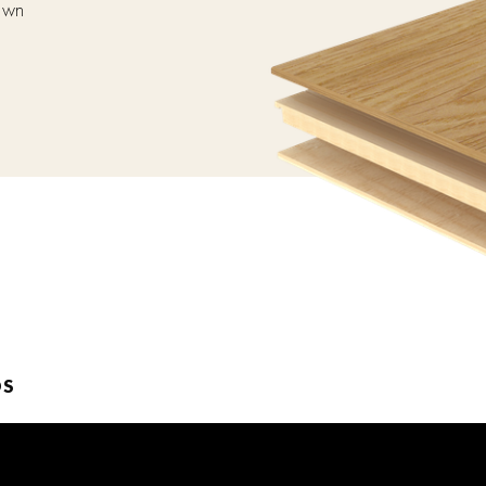
Down
S