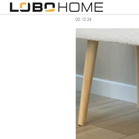
02.12.24
Lighthouse Bremen
Innentüren
Designboden
Zargen
Zugspitze