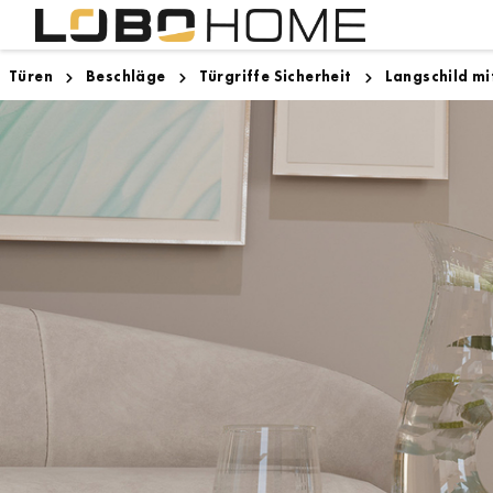
Türen
Beschläge
Türgriffe Sicherheit
Langschild mi
Lighthouse Bremen
Innentüren
Designboden
Zargen
Zugspitze